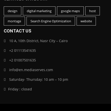
design
digital marketing
google maps
host
montage
Search Engine Optimization
website
CONTACT US
10 A, 10th District, Nasr City – Cairo
+2 01113541635
+2 01007501635
info@en.mediaserves.com
Saturday- Thursday: 10 am – 10 pm
Friday : closed