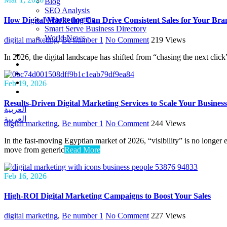
Blog
SEO Analysis
Website hosting
How Digital Marketing Can Drive Consistent Sales for Your Bra
Smart Serve Business Directory
World News
digital marketing
,
Be number 1
No Comment
219
Views
In 2026, the digital landscape has shifted from “chasing the next click
Feb 19, 2026
Results-Driven Digital Marketing Services to Scale Your Business
العربية
العربية
digital marketing
,
Be number 1
No Comment
244
Views
In the fast-moving Egyptian market of 2026, “visibility” is no longer
move from generic
Read More
Feb 16, 2026
High-ROI Digital Marketing Campaigns to Boost Your Sales
digital marketing
,
Be number 1
No Comment
227
Views