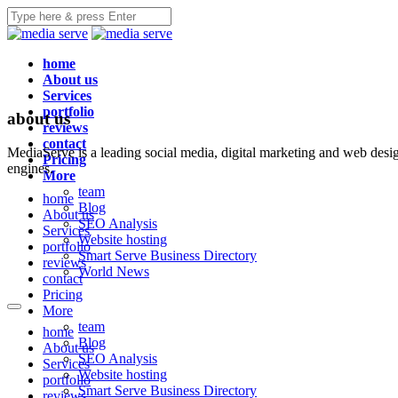
home
About us
Services
portfolio
about us
reviews
contact
MediaServe is a leading social media, digital marketing and web desi
Pricing
engines.
More
team
home
Blog
About us
SEO Analysis
Services
Website hosting
portfolio
Smart Serve Business Directory
reviews
World News
contact
Pricing
More
team
home
Blog
About us
SEO Analysis
Services
Website hosting
portfolio
Smart Serve Business Directory
reviews