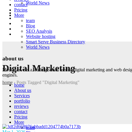
World News
contact
Pricing
More
team
Blog
SEO Analysis
Website hosting
Smart Serve Business Directory
World News
about us
Digital Marketing
MediaServe is a leading social media, digital marketing and web desi
engines.
home
›
Posts Tagged "Digital Marketing"
home
About us
Services
portfolio
reviews
contact
Pricing
More
team
Mar 1, 2026