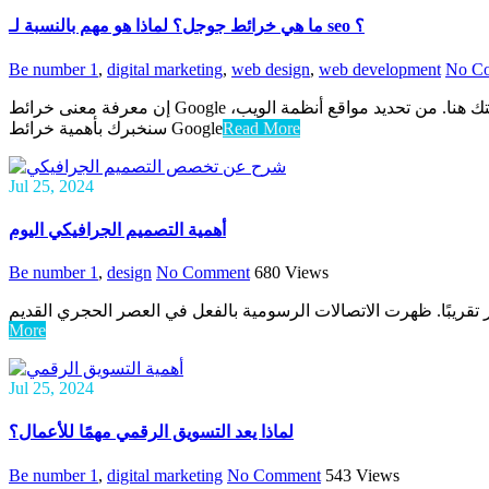
ما هي خرائط جوجل؟ لماذا هو مهم بالنسبة لـ seo ؟
Be number 1
,
digital marketing
,
web design
,
web development
No C
إن معرفة معنى خرائط Google يعني فهم أنها أداة تساعد الأشخاص على معرفة أماكن معينة وكيفية الوصول إليها. في الوقت الحاضر، من المهم أن تظهر مؤسستك هنا. من تحديد مواقع أنظمة الويب،
سنخبرك بأهمية خرائط Google
Read More
Jul 25, 2024
أهمية التصميم الجرافيكي اليوم
Be number 1
,
design
No Comment
680
Views
 تقريبًا. ظهرت الاتصالات الرسومية بالفعل في العصر الحجري القديم
More
Jul 25, 2024
لماذا يعد التسويق الرقمي مهمًا للأعمال؟
Be number 1
,
digital marketing
No Comment
543
Views