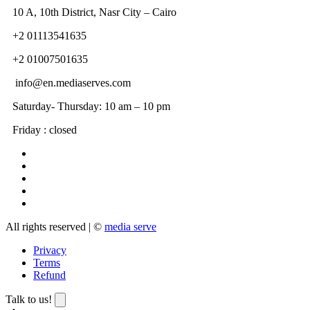
10 A, 10th District, Nasr City – Cairo
+2 01113541635
+2 01007501635
info@en.mediaserves.com
Saturday- Thursday: 10 am – 10 pm
Friday : closed
All rights reserved | ©
media serve
Privacy
Terms
Refund
Talk to us!