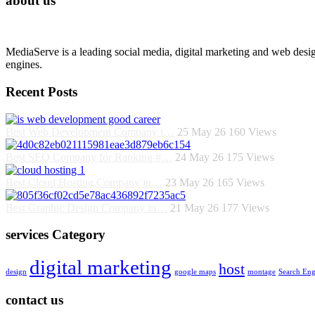
about us
MediaServe is a leading social media, digital marketing and web desi
engines.
Recent Posts
Best Web Development Company i…
25 May 26
160
Views
Best SEO Company for Ranking #…
24 May 26
175
Views
Best Cloud Hosting Company in…
23 May 26
165
Views
Best Graphic Design Company in…
21 May 26
177
Views
services Category
digital marketing
host
design
google maps
montage
Search Eng
contact us