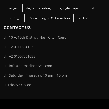
design
digital marketing
google maps
host
montage
Search Engine Optimization
website
CONTACT US
10 A, 10th District, Nasr City – Cairo
+2 01113541635
+2 01007501635
info@en.mediaserves.com
Saturday- Thursday: 10 am – 10 pm
Friday : closed