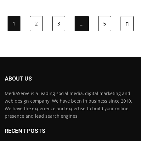
1
2
3
…
5
ABOUT US
MediaServe is a leading social media, digital marketing and
web design company. We have been in business since 2010.
We have the experience and expertise to build your online
presence and lead search engines.
RECENT POSTS