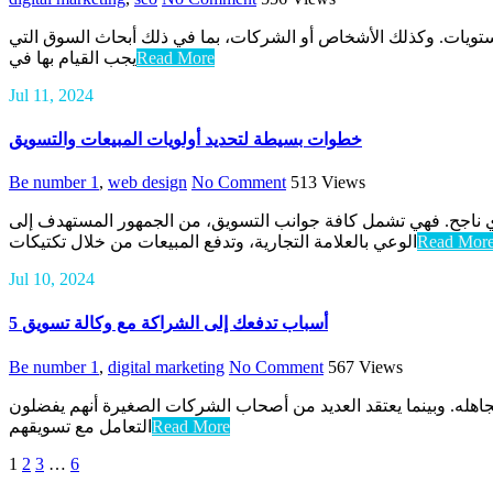
لمستويات. وكذلك الأشخاص أو الشركات، بما في ذلك أبحاث السوق التي
يجب القيام بها في
Read More
Jul 11, 2024
خطوات بسيطة لتحديد أولويات المبيعات والتسويق
Be number 1
,
web design
No Comment
513
Views
تجاري ناجح. فهي تشمل كافة جوانب التسويق، من الجمهور المستهدف إلى
الوعي بالعلامة التجارية، وتدفع المبيعات من خلال تكتيكات
Read Mor
Jul 10, 2024
5 أسباب تدفعك إلى الشراكة مع وكالة تسويق
Be number 1
,
digital marketing
No Comment
567
Views
تجاهله. وبينما يعتقد العديد من أصحاب الشركات الصغيرة أنهم يفضلون
التعامل مع تسويقهم
Read More
1
2
3
…
6