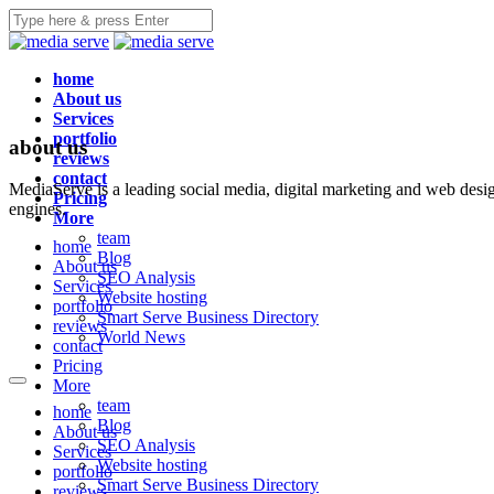
home
About us
Services
portfolio
about us
reviews
contact
MediaServe is a leading social media, digital marketing and web desi
Pricing
engines.
More
team
home
Blog
About us
SEO Analysis
Services
Website hosting
portfolio
Smart Serve Business Directory
reviews
World News
contact
Pricing
More
team
home
Blog
About us
SEO Analysis
Services
Website hosting
portfolio
Smart Serve Business Directory
reviews