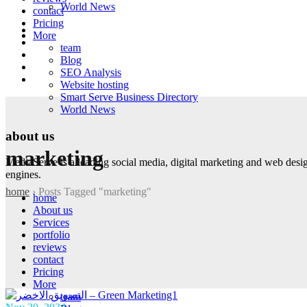
World News
contact
Pricing
More
team
Blog
SEO Analysis
Website hosting
Smart Serve Business Directory
World News
about us
marketing
MediaServe is a leading social media, digital marketing and web desi
engines.
home
›
Posts Tagged "marketing"
home
About us
Services
portfolio
reviews
contact
Pricing
More
team