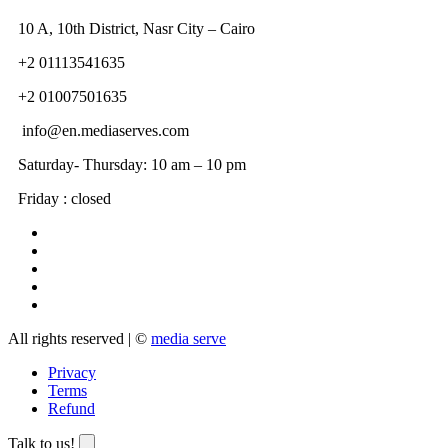
10 A, 10th District, Nasr City – Cairo
+2 01113541635
+2 01007501635
info@en.mediaserves.com
Saturday- Thursday: 10 am – 10 pm
Friday : closed
All rights reserved | ©
media serve
Privacy
Terms
Refund
Talk to us!