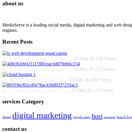
about us
MediaServe is a leading social media, digital marketing and web desi
engines.
Recent Posts
Best Web Development Company i…
25 May 26
158
Views
Best SEO Company for Ranking #…
24 May 26
172
Views
Best Cloud Hosting Company in…
23 May 26
160
Views
Best Graphic Design Company in…
21 May 26
175
Views
services Category
digital marketing
host
design
google maps
montage
Search Eng
contact us