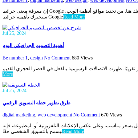
Be number 1
,
digital marketing
,
web design
,
web development
No C
إن معرفة معنى خرائط Google يعني فهم أنها أداة تساعد الأشخاص على معرفة أماكن معينة وكيفية الوصول إليها. في الوقت الحاضر، من المهم أن تظهر مؤسستك هنا. من تحديد مواقع أنظمة الويب،
سنخبرك بأهمية خرائط Google
Read More
Jul 25, 2024
أهمية التصميم الجرافيكي اليوم
Be number 1
,
design
No Comment
680
Views
 تقريبًا. ظهرت الاتصالات الرسومية بالفعل في العصر الحجري القديم
More
Jul 25, 2024
طرق تطوير خطة التسويق الرقمي
digital marketing
,
web development
No Comment
670
Views
بسعر مناسب. وعلى عكس الإعلانات التلفزيونية أو المطبوعة، فإنه
يسمح بالتسويق الشخصي حقًا.
Read More