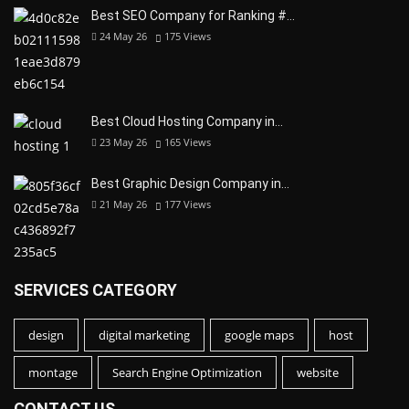
Best SEO Company for Ranking #…
24 May 26
175
Views
Best Cloud Hosting Company in…
23 May 26
165
Views
Best Graphic Design Company in…
21 May 26
177
Views
SERVICES CATEGORY
design
digital marketing
google maps
host
montage
Search Engine Optimization
website
CONTACT US