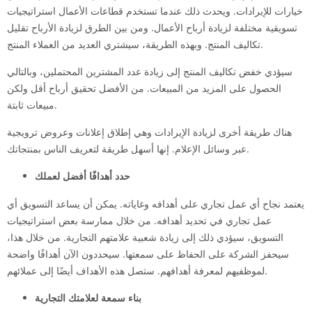
خيارات للإيرادات. ويحدث ذلك عندما تستخدم قطاعات الأعمال استراتيجيات
تسويقية مختلفة لزيادة أرباح الأعمال. ومن بين الطرق لزيادة الأرباح تقليل
تكاليف المنتج. وبهذه الطريقة، سيشتري العديد من العملاء المنتج.
سيؤدي خفض تكاليف المنتج إلى زيادة عدد المشترين المحتملين، وبالتالي
الحصول على المزيد من المبيعات. من الأفضل تحقيق أرباح أقل ولكن
مبيعات ثابتة.
هناك طريقة أخرى لزيادة الإيرادات وهي إطلاق إعلانات وعروض ترويجية
عبر وسائل الإعلام. إنها أسهل طريقة لتعريف الناس بمنتجاتك.
حدد أهدافًا أفضل لعملك
يعتمد نجاح أي عمل تجاري على أهدافه وغاياته. يمكن أن يساعد التسويق أي
عمل تجاري في تحديد أهدافه. من خلال ممارسة بعض استراتيجيات
التسويق، سيؤدي ذلك إلى زيادة شعبية علامتهم التجارية. من خلال هذا،
سيحفز الشركة على الحفاظ على سمعتها. سيحددون الآن أهدافًا واضحة
لموظفيهم لمعرفة أهدافهم. ستصل هذه الأهداف أيضًا إلى عملائهم.
بناء سمعة لعلامتك التجارية