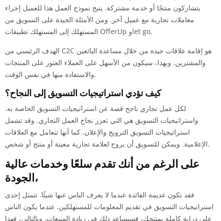
يتشاركون منتجًا أو خدمة مشتركة. يتيح نموذج العمل هذا للعميل إجراء
معاملات تجارية مع عميل آخر. ومن الأمثلة الجيدة على التسويق من
المستهلك إلى المستهلك تطبيقات OfferUp وlet go.
الهدف الرئيسي من C2C هو إقامة علاقات جيدة من خلال مساعدة البائعين
والمشترين. وبهذا، سيكون من الأسهل على العملاء العثور على المنتجات
والاستفادة منها في نفس الوقت.
كيف تؤدي استراتيجيات التسويق إلى النجاح؟
لكل عمل تجاري ناجح قصة عن استراتيجيات التسويق الخاصة به.
واستراتيجيات التسويق هي التي تعزز نجاح العمل التجاري. وقد تشمل
استراتيجيات التسويق الترويج والإعلان. كما أنها تتعامل مع العلاقات
الإعلامية. ويمكن للتسويق أن يروج لعلامة تجارية معينة أو منتج أو شخص.
على الرغم من أنك تقدم سلعًا وخدمات عالية
الجودة،
فقد تكون عديمة الفائدة عندما لا يعرف الناس عنها شيئًا. تتمثل إحدى
استراتيجيات التسويق في تقديم المعلومات للمستهلكين. عندما يكون الناس
على دراية كاملة بمنتجك، فسيساعد ذلك في زيادة المبيعات. وبالتالي، فهذا