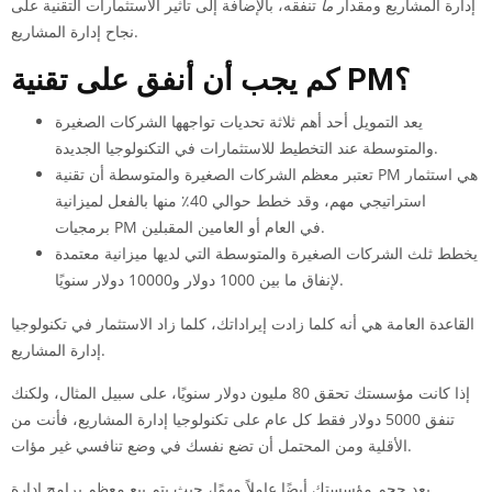
إدارة المشاريع ومقدار
ما
تنفقه، بالإضافة إلى تأثير الاستثمارات التقنية على
نجاح إدارة المشاريع.
كم يجب أن أنفق على تقنية PM؟
يعد التمويل أحد أهم ثلاثة تحديات تواجهها الشركات الصغيرة
والمتوسطة عند التخطيط للاستثمارات في التكنولوجيا الجديدة.
تعتبر معظم الشركات الصغيرة والمتوسطة أن تقنية PM هي استثمار
استراتيجي مهم، وقد خطط حوالي 40٪ منها بالفعل لميزانية
برمجيات PM في العام أو العامين المقبلين.
يخطط ثلث الشركات الصغيرة والمتوسطة التي لديها ميزانية معتمدة
لإنفاق ما بين 1000 دولار و10000 دولار سنويًا.
القاعدة العامة هي أنه كلما زادت إيراداتك، كلما زاد الاستثمار في تكنولوجيا
إدارة المشاريع.
إذا كانت مؤسستك تحقق 80 مليون دولار سنويًا، على سبيل المثال، ولكنك
تنفق 5000 دولار فقط كل عام على تكنولوجيا إدارة المشاريع، فأنت من
الأقلية ومن المحتمل أن تضع نفسك في وضع تنافسي غير مؤات.
يعد حجم مؤسستك أيضًا عاملاً مهمًا، حيث يتم بيع معظم برامج إدارة