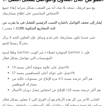
مع نمو فريقك، ستجد بلا شك أنه من الصعب بشكل متزايد إبقاء جميع
الأشخاص المناسبين على اطلاع بمشاريعك.
يُشار إلى ضعف التواصل باعتباره السبب الرئيسي للفشل في ما يقرب من
ثلث المشاريع المنكوبة (29٪).
( مصدر )
حتى عندما تكون مشاريعك على قدم وساق، فإن التعاون الجيد لا يزال
محركًا رئيسيًا للنمو.
وفقًا لندوة Gartner عبر الويب ( المتوفرة لعملاء Gartner )، فإن
المؤسسات التي تتواصل بشكل فعال:
احصل على علاوة سوقية أعلى بنسبة 19%
احصل على عوائد أعلى للمساهمين بنسبة 57%
هم أكثر عرضة بنسبة 4.5 مرة للإبلاغ عن مستويات عالية من
مشاركة الموظفين
هم أكثر عرضة بنسبة 20٪ للإبلاغ عن انخفاض معدل دوران الأعمال
الجانب الآخر من كل هذه الأرقام هو أن الفرق التي لا تتعاون بشكل فعال
سيكون لها حصة سوقية أقل، وعائدات أقل للمساهمين، وانخفاض مشاركة