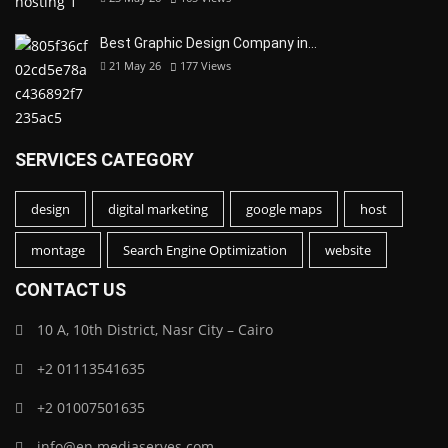
Best Graphic Design Company in…
21 May 26
177
Views
SERVICES CATEGORY
design
digital marketing
google maps
host
montage
Search Engine Optimization
website
CONTACT US
10 A, 10th District, Nasr City – Cairo
+2 01113541635
+2 01007501635
info@en.mediaserves.com