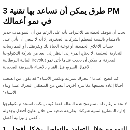
3 طرق يمكن أن تساعد بها تقنية PM
في نمو أعمالك
يجب أن نتوقف لحظة هنا للاعتراف بأنه على الرغم من أن النمو هدف جدير
بالاهتمام بالنسبة لمعظم الشركات الصغيرة، إلا أنه لا ينبغي أن يأتي على
حساب الأخلاق الحميدة، أو نوعية الحياة لك ولفريقك، أو الممارسات
التجارية السليمة. لا يحتاج المرء إلى النظر إلى أبعد من شركة التكنولوجيا
المالية البريطانية Revolut لمعرفة ما يمكن أن يحدث عندما يأتي نمو
الأعمال السريع قبل القيام بالأشياء بالطريقة الصحيحة.
كما اتضح، عندما ” تتحرك بسرعة وتكسر الأشياء ” قد يكون من الصعب
أحيانًا إعادة تجميعها معًا مرة أخرى. أليس من المنطقي التحرك عمدا وبناء
الأشياء؟
لا تخف، رغم ذلك. ستوضح هذه المقالة فقط كيف يمكنك استخدام تكنولوجيا
إدارة المشاريع لتنمية شركتك بطريقة صحية من خلال تعاون أفضل وجدولة
أفضل وميزانية أفضل.
1. النمو من خلال التعاون والتواصل بشكل أفضل