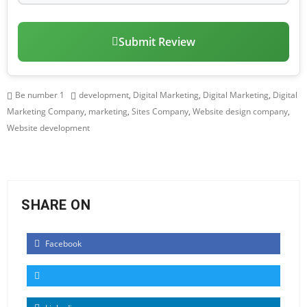
Submit Review
Be number 1
development
,
Digital Marketing
,
Digital Marketing
,
Digital
Marketing Company
,
marketing
,
Sites Company
,
Website design company
,
Website development
SHARE ON
Facebook