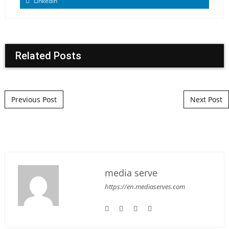
Linkedin
Related Posts
Post navigation
Previous Post
Next Post
media serve
https://en.mediaserves.com