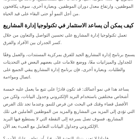
الموظفين، وارتفاع معدل دوران الموظفين. وبعبارة أخرى، سوف يكافحون
من أجل النمو أو حتى البقاء على قيد الحياة.
كيف يمكن أن يساعد الاستثمار في تكنولوجيا إدارة المشاريع
تعمل تكنولوجيا إدارة المشاريع على تحسين التواصل والتعاون من خلال
كسر الجدران بين الأفراد والفرق.
يسمح برنامج إدارة المشاريع الجيد للفرق بمركزية المستندات، والعمل وفقًا
للجداول والميزانيات معًا، ووضع علامات على بعضهم البعض في التحديثات
والطلبات. وبعبارة أخرى، فإن برنامج إدارة المشاريع يبقي الجميع على
اتصال ومواءمة.
يساعد هذا في نمو أعمالك: قد تكون قادرًا على تتبع ما يعمل عليه خمسة
أشخاص مختلفين باستخدام البريد الإلكتروني وجدول البيانات، ولكن من
الأفضل قضاء وقتك في البحث عن فرص للنمو. وعندما تجد تلك الفرص
التي تؤدي إلى المزيد من المشاريع والمزيد من الموظفين العاملين في تلك
المشاريع، فسوف تصل بسرعة إلى النقطة التي لا يستطيع فيها البريد
الإلكتروني وجداول البيانات التعامل مع العبء بعد الآن.
فلماذا لا تعزز بنيتك التحتية الآن،
قبل أن
تطغى عليك الأمور؟